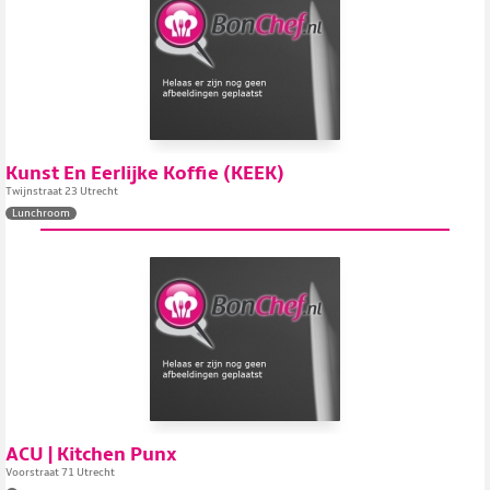
Kunst En Eerlijke Koffie (KEEK)
Twijnstraat 23 Utrecht
Lunchroom
ACU | Kitchen Punx
Voorstraat 71 Utrecht