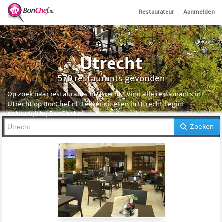
Restaurateur
Aanmelden
Utrecht
570 restaurants gevonden
Op zoek naar restaurants in Utrecht? Vind alle restaurants in
Utrecht op BonChef.nl. Lekker uit eten in Utrecht begint
natuurlijk bij BonChef.nl
Zoeken