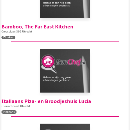
Bamboo, The Far East Kitchen
Croeselaan 391 Utrecht
Wokken
Italiaans Piza- en Broodjeshuis Lucia
Gloriantdreef Utrecht
Italiaans