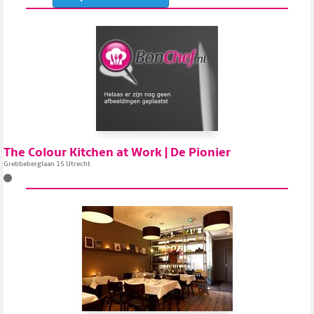
The Colour Kitchen at Work | De Pionier
Grebbeberglaan 15 Utrecht