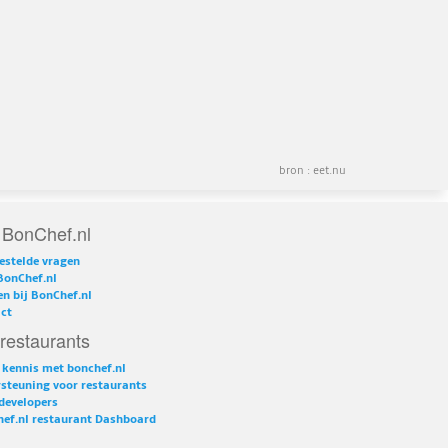
bron :
eet.nu
 BonChef.nl
estelde vragen
BonChef.nl
n bij BonChef.nl
ct
restaurants
kennis met bonchef.nl
steuning voor restaurants
developers
ef.nl restaurant Dashboard