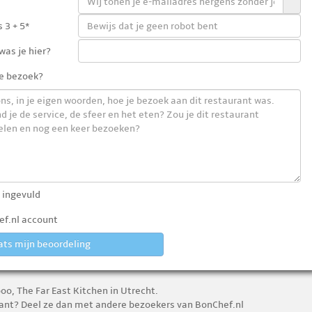
 3 + 5*
as je hier?
e bezoek?
 ingevuld
f.nl account
ats mijn beoordeling
o, The Far East Kitchen in Utrecht.
urant? Deel ze dan met andere bezoekers van BonChef.nl