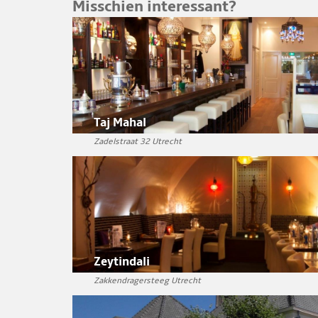
Misschien interessant?
Taj Mahal
Zadelstraat 32 Utrecht
Zeytindali
Zakkendragersteeg Utrecht