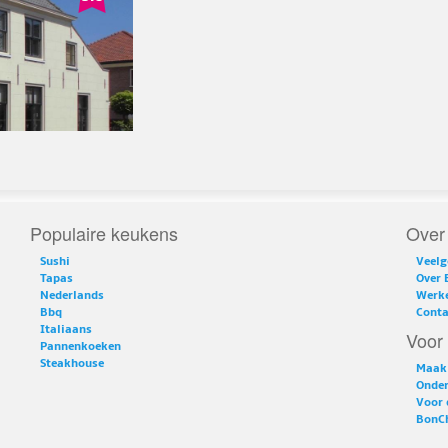
Populaire keukens
Over
Sushi
Veelg
Tapas
Over 
Nederlands
Werke
Bbq
Conta
Italiaans
Voor 
Pannenkoeken
Steakhouse
Maak 
Onder
Voor 
BonCh