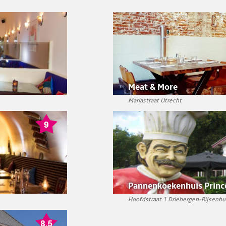
Meat & More
Mariastraat Utrecht
Pannenkoekenhuis Princ
Hoofdstraat 1 Driebergen-Rijsenbu