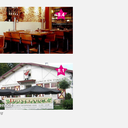
enhof
rg