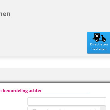
chen
Direct eten
bestellen
n beoordeling achter