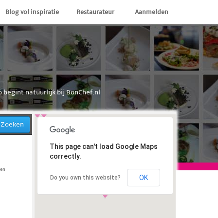
Blog vol inspiratie
Restaurateur
Aanmelden
o begint natuurlijk bij BonChef.nl
Zoeken
This page can't load Google Maps
correctly.
gen
OK
Do you own this website?