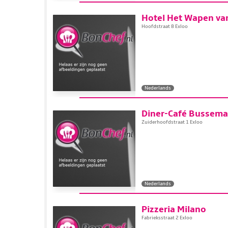
Hotel Het Wapen va
Hoofdstraat 8 Exloo
Nederlands
Diner-Café Bussema
Zuiderhoofdstraat 1 Exloo
Nederlands
Pizzeria Milano
Fabrieksstraat 2 Exloo