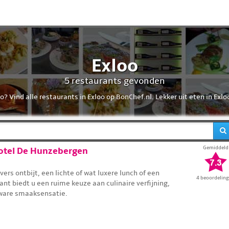
Exloo
5 restaurants gevonden
? Vind alle restaurants in Exloo op BonChef.nl. Lekker uit eten in Exlo
Gemiddeld
Hotel De Hunzebergen
 vers ontbijt, een lichte of wat luxere lunch of een
4 beoordelin
ant biedt u een ruime keuze aan culinaire verfijning,
 ware smaaksensatie.