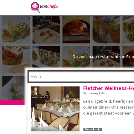
Op zoek naar restaurants in Exloo
Fletcher Wellness-
Valtherweg Exloo
Een uitgebreid, heerlijk en
culinair diner? Ons restaur
die garant staat voor een
Nederlands