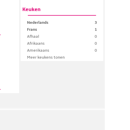
Keuken
Nederlands
3
Frans
1
Afhaal
0
Afrikaans
0
Amerikaans
0
Meer keukens tonen