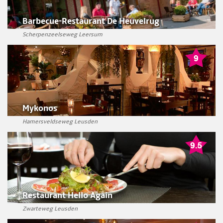
Barbecue-Restaurant De Heuvelrug
Scherpenzeelseweg Leersum
Mykonos
Hamersveldseweg Leusden
Restaurant Hello Again
Zwarteweg Leusden