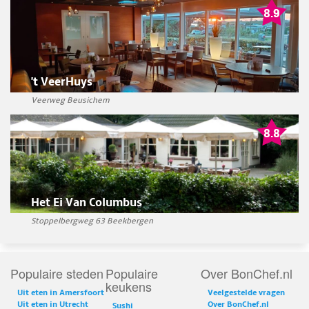
't VeerHuys
Veerweg Beusichem
Het Ei Van Columbus
Stoppelbergweg 63 Beekbergen
Populaire steden
Populaire
Over BonChef.nl
keukens
Uit eten in Amersfoort
Veelgestelde vragen
Uit eten in Utrecht
Over BonChef.nl
Sushi