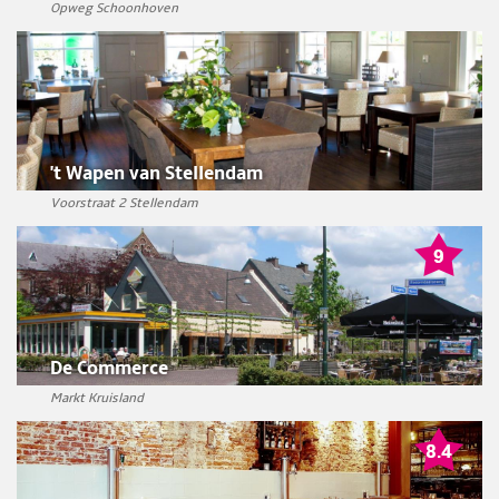
Opweg Schoonhoven
't Wapen van Stellendam
Voorstraat 2 Stellendam
De Commerce
Markt Kruisland