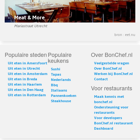
Meat & More
Mariastraat Utrecht
bron :
eet.nu
Populaire steden
Populaire
Over BonChef.nl
keukens
Uit eten in Amersfoort
Veelgestelde vragen
Uit eten in Utrecht
Over BonChef.nl
Sushi
Uit eten in Amsterdam
Werken bij BonChef.nl
Tapas
Uit eten in Breda
Contact
Nederlands
Uit eten in Haarlem
Bbq
Voor restaurants
Uit eten in Den Haag
Italiaans
Uit eten in Rotterdam
Pannenkoeken
Maak kennis met
Steakhouse
bonchef.nl
Ondersteuning voor
restaurants
Voor developers
BonChef.nl restaurant
Dashboard