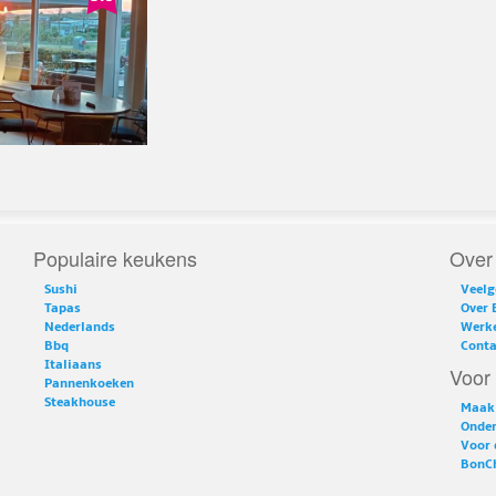
Populaire keukens
Over
Sushi
Veelg
Tapas
Over 
Nederlands
Werke
Bbq
Conta
Italiaans
Voor 
Pannenkoeken
Steakhouse
Maak 
Onder
Voor 
BonCh