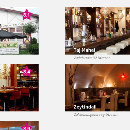
Taj Mahal
Zadelstraat 32 Utrecht
Zeytindali
Zakkendragersteeg Utrecht