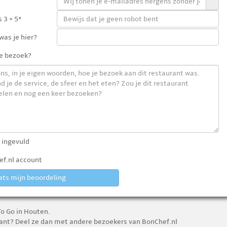
 3 + 5*
as je hier?
e bezoek?
 ingevuld
f.nl account
ats mijn beoordeling
o Go in Houten.
urant? Deel ze dan met andere bezoekers van BonChef.nl