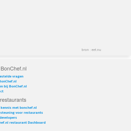
bron :
eet.nu
 BonChef.nl
estelde vragen
BonChef.nl
n bij BonChef.nl
ct
restaurants
kennis met bonchef.nl
steuning voor restaurants
developers
ef.nl restaurant Dashboard