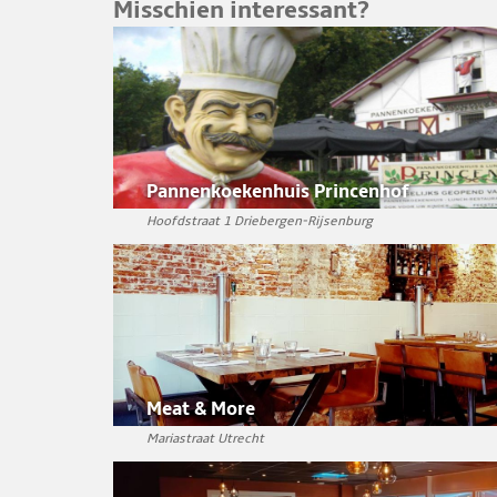
Misschien interessant?
Pannenkoekenhuis Princenhof
Hoofdstraat 1 Driebergen-Rijsenburg
Meat & More
Mariastraat Utrecht