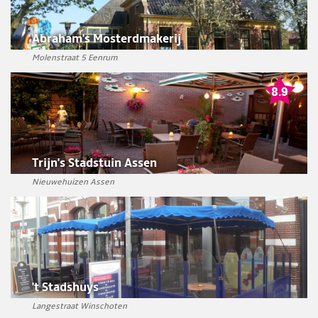
Abraham's Mosterdmakerij
Molenstraat 5 Eenrum
Trijn's Stadstuin Assen
Nieuwehuizen Assen
't Stadshuys
Langestraat Winschoten