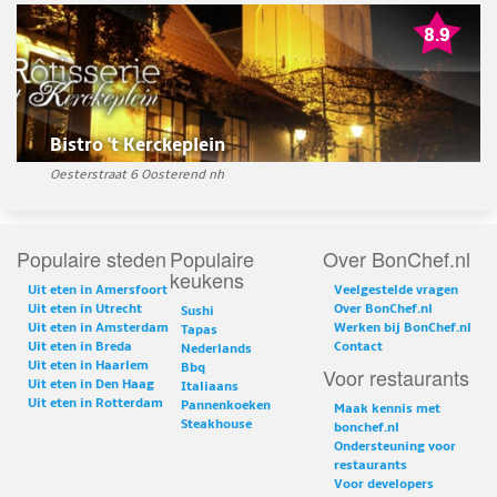
Bistro 't Kerckeplein
Oesterstraat 6 Oosterend nh
Populaire steden
Populaire
Over BonChef.nl
keukens
Uit eten in Amersfoort
Veelgestelde vragen
Uit eten in Utrecht
Over BonChef.nl
Sushi
Uit eten in Amsterdam
Werken bij BonChef.nl
Tapas
Uit eten in Breda
Contact
Nederlands
Uit eten in Haarlem
Bbq
Voor restaurants
Uit eten in Den Haag
Italiaans
Uit eten in Rotterdam
Pannenkoeken
Maak kennis met
Steakhouse
bonchef.nl
Ondersteuning voor
restaurants
Voor developers