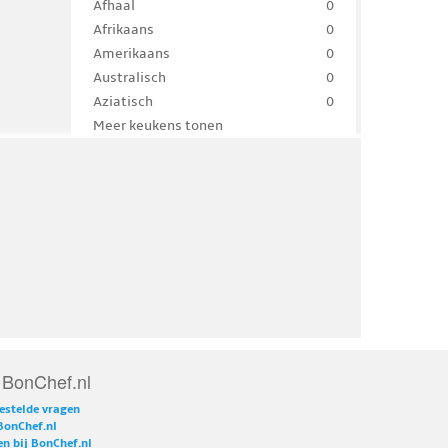
Afhaal
0
Afrikaans
0
Amerikaans
0
Australisch
0
Aziatisch
0
Meer keukens tonen
 BonChef.nl
estelde vragen
BonChef.nl
n bij BonChef.nl