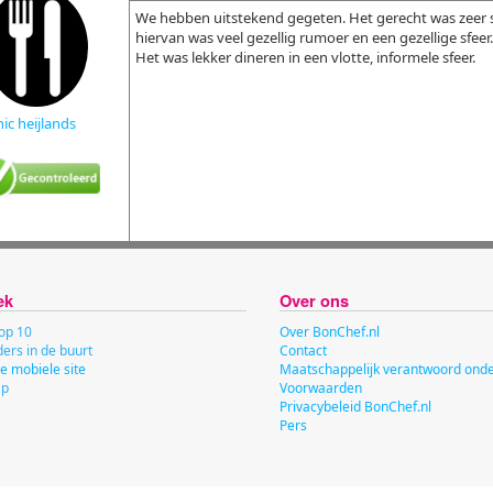
We hebben uitstekend gegeten. Het gerecht was zeer s
hiervan was veel gezellig rumoer en een gezellige sfee
Het was lekker dineren in een vlotte, informele sfeer.
nic heijlands
ek
Over ons
op 10
Over BonChef.nl
ers in de buurt
Contact
e mobiele site
Maatschappelijk verantwoord on
ap
Voorwaarden
Privacybeleid BonChef.nl
Pers