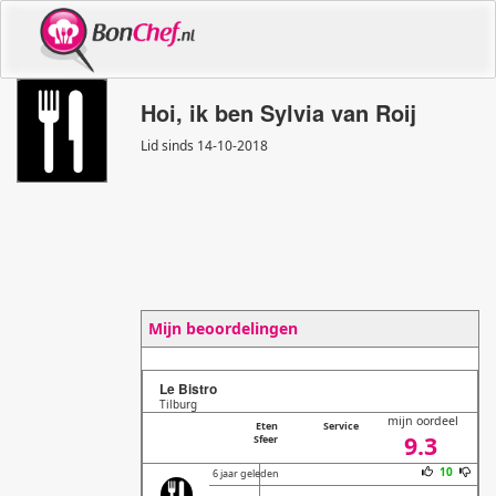
Hoi, ik ben Sylvia van Roij
Lid sinds 14
-
10
-
2018
Mijn beoordelingen
Le Bistro
Tilburg
mijn oordeel
Eten
Service
9.3
Sfeer
10
6 jaar geleden