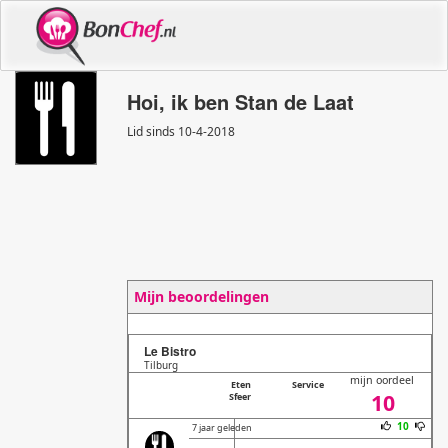
Hoi, ik ben Stan de Laat
Lid sinds 10
-
4
-
2018
Mijn beoordelingen
Le Bistro
Tilburg
mijn oordeel
Eten
Service
10
Sfeer
10
7 jaar geleden