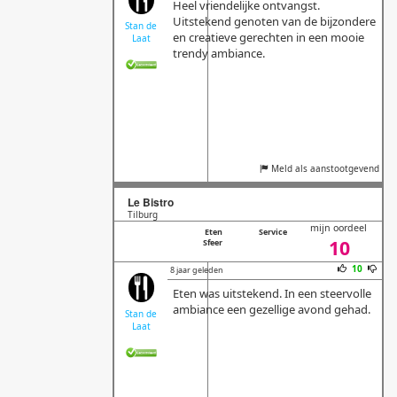
Heel vriendelijke ontvangst.
Uitstekend genoten van de bijzondere
Stan de
en creatieve gerechten in een mooie
Laat
trendy ambiance.
Meld als aanstootgevend
Le Bistro
Tilburg
mijn oordeel
Eten
Service
10
Sfeer
10
8 jaar geleden
Eten was uitstekend. In een steervolle
ambiance een gezellige avond gehad.
Stan de
Laat