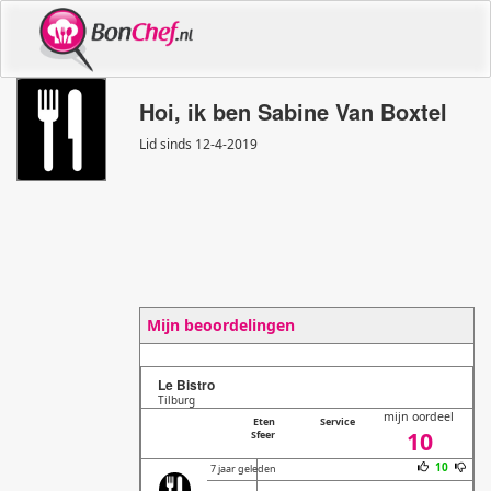
Hoi, ik ben Sabine Van Boxtel
Lid sinds 12
-
4
-
2019
Mijn beoordelingen
Le Bistro
Tilburg
mijn oordeel
Eten
Service
10
Sfeer
10
7 jaar geleden