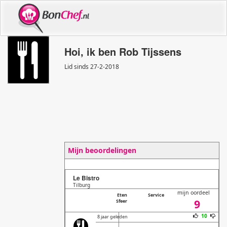
Hoi, ik ben Rob Tijssens
Lid sinds 27
-
2
-
2018
Mijn beoordelingen
Le Bistro
Tilburg
mijn oordeel
Eten
Service
9
Sfeer
10
8 jaar geleden