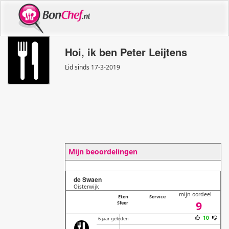
Hoi, ik ben Peter Leijtens
Lid sinds 17
-
3
-
2019
Mijn beoordelingen
de Swaen
Oisterwijk
mijn oordeel
Eten
Service
9
Sfeer
10
6 jaar geleden