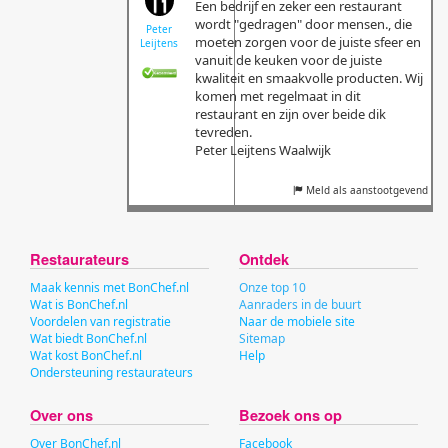
Een bedrijf en zeker een restaurant
wordt "gedragen" door mensen., die
Peter
moeten zorgen voor de juiste sfeer en
Leijtens
vanuit de keuken voor de juiste
kwaliteit en smaakvolle producten. Wij
komen met regelmaat in dit
restaurant en zijn over beide dik
tevreden.
Peter Leijtens Waalwijk
Meld als aanstootgevend
Restaurateurs
Ontdek
Maak kennis met BonChef.nl
Onze top 10
Wat is BonChef.nl
Aanraders in de buurt
Voordelen van registratie
Naar de mobiele site
Wat biedt BonChef.nl
Sitemap
Wat kost BonChef.nl
Help
Ondersteuning restaurateurs
Over ons
Bezoek ons op
Over BonChef.nl
Facebook