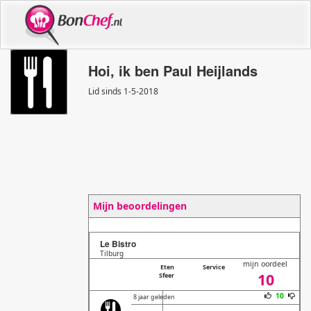
Hoi, ik ben Paul Heijlands
Lid sinds 1
-
5
-
2018
Mijn beoordelingen
Le Bistro
Tilburg
mijn oordeel
Eten
Service
10
Sfeer
10
8 jaar geleden