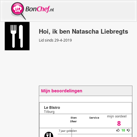
Hoi, ik ben Natascha Liebregts
Lid sinds 29
-
4
-
2019
Mijn beoordelingen
Le Bistro
Tilburg
mijn oordeel
Eten
Service
8
Sfeer
10
7 jaar geleden