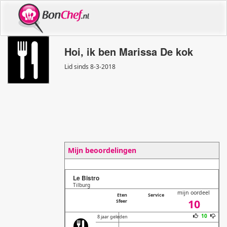
Hoi, ik ben Marissa De kok
Lid sinds 8
-
3
-
2018
Mijn beoordelingen
Le Bistro
Tilburg
mijn oordeel
Eten
Service
10
Sfeer
10
8 jaar geleden