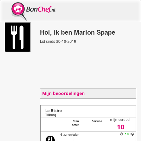
Hoi, ik ben Marion Spape
Lid sinds 30
-
10
-
2019
Mijn beoordelingen
Le Bistro
Tilburg
mijn oordeel
Eten
Service
10
Sfeer
10
6 jaar geleden