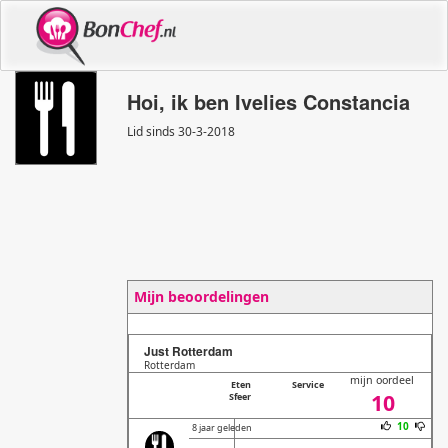
Hoi, ik ben Ivelies Constancia
Lid sinds 30
-
3
-
2018
Mijn beoordelingen
Just Rotterdam
Rotterdam
mijn oordeel
Eten
Service
10
Sfeer
10
8 jaar geleden