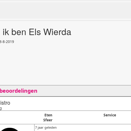
, ik ben Els Wierda
8
-
8
-
2019
 beoordelingen
istro
g
Eten
Service
Sfeer
7 jaar geleden