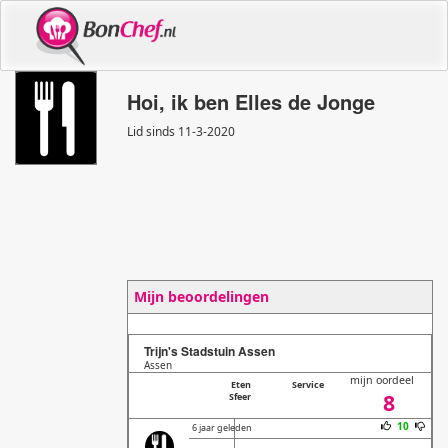
Hoi, ik ben Elles de Jonge
Lid sinds 11
-
3
-
2020
Mijn beoordelingen
Trijn's Stadstuin Assen
Assen
mijn oordeel
Eten
Service
8
Sfeer
10
6 jaar geleden