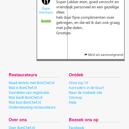
Super Lekker eten, goed verzocht en
vriendeijk personeel en een gezellige
Digna
sfeer,
Overmans
heb daar fijne complimenten over
gekregen, en die wil ik dan ook graag
met jullie delen.
Groetjes.
Meld als aanstootgevend
Restaurateurs
Ontdek
Maak kennis met BonChef.nl
Onze top 10
Wat is BonChef.nl
Aanraders in de buurt
Voordelen van registratie
Naar de mobiele site
Wat biedt BonChef.nl
Sitemap
Wat kost BonChef.nl
Help
Ondersteuning restaurateurs
Over ons
Bezoek ons op
Over BonChef.nl
Facebook