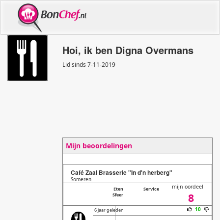
Hoi, ik ben Digna Overmans
Lid sinds 7
-
11
-
2019
Mijn beoordelingen
Café Zaal Brasserie "In d'n herberg"
Someren
mijn oordeel
Eten
Service
8
Sfeer
10
6 jaar geleden