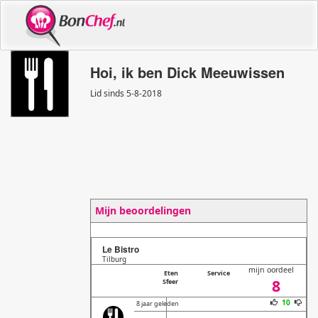
Hoi, ik ben Dick Meeuwissen
Lid sinds 5
-
8
-
2018
Mijn beoordelingen
Le Bistro
Tilburg
mijn oordeel
Eten
Service
8
Sfeer
10
8 jaar geleden