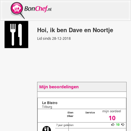
Hoi, ik ben Dave en Noortje
Lid sinds 28
-
12
-
2018
Mijn beoordelingen
Le Bistro
Tilburg
mijn oordeel
Eten
Service
10
Sfeer
10
7 jaar geleden