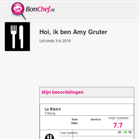
Hoi, ik ben Amy Gruter
Lid sinds 3
-
6
-
2019
Mijn beoordelingen
Le Bistro
Tilburg
mijn oordeel
Eten
Service
7.7
Sfeer
10
7 jaar geleden