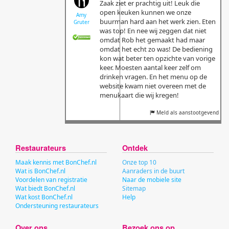
Zaak ziet er prachtig uit! Leuk die
open keuken kunnen we onze
Amy
buurman hard aan het werk zien. Eten
Gruter
was top! En nee wij zeggen dat niet
omdat Rob het gemaakt had maar
omdat het echt zo was! De bediening
kon wat beter ten opzichte van vorige
keer. Moesten aantal keer zelf om
drinken vragen. En het menu op de
website kwam niet overeen met de
menukaart die wij kregen!
Meld als aanstootgevend
Restaurateurs
Ontdek
Maak kennis met BonChef.nl
Onze top 10
Wat is BonChef.nl
Aanraders in de buurt
Voordelen van registratie
Naar de mobiele site
Wat biedt BonChef.nl
Sitemap
Wat kost BonChef.nl
Help
Ondersteuning restaurateurs
Over ons
Bezoek ons op